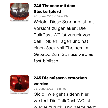
246 Theoden mit dem
Steckerlpferd
20. June 2026
‧
157m 23s
Wololo! Diese Sendung ist mit
Vorsicht zu genießen: Die
TolkCast-WG ist zurück von
den Tolkien Tagen und hat
einen Sack voll Themen im
Gepäck. Zum Schluss wird es
fast biblisch…
245 Die müssen verstorben
werden
05. June 2026
‧
151m 5s
Oioioi, wie geht’s denn hier
weiter? Die TolkCast-WG ist
wieder zurück, und heute geht