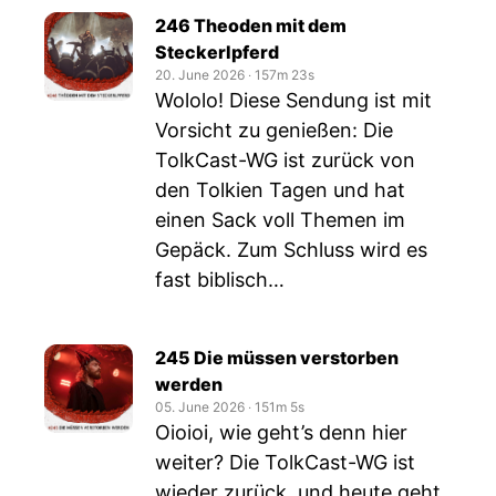
246 Theoden mit dem
Steckerlpferd
20. June 2026
‧
157m 23s
Wololo! Diese Sendung ist mit
Vorsicht zu genießen: Die
TolkCast-WG ist zurück von
den Tolkien Tagen und hat
einen Sack voll Themen im
Gepäck. Zum Schluss wird es
fast biblisch…
245 Die müssen verstorben
werden
05. June 2026
‧
151m 5s
Oioioi, wie geht’s denn hier
weiter? Die TolkCast-WG ist
wieder zurück, und heute geht