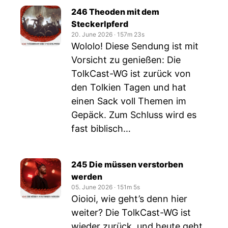
246 Theoden mit dem
Steckerlpferd
20. June 2026
‧
157m 23s
Wololo! Diese Sendung ist mit
Vorsicht zu genießen: Die
TolkCast-WG ist zurück von
den Tolkien Tagen und hat
einen Sack voll Themen im
Gepäck. Zum Schluss wird es
fast biblisch…
245 Die müssen verstorben
werden
05. June 2026
‧
151m 5s
Oioioi, wie geht’s denn hier
weiter? Die TolkCast-WG ist
wieder zurück, und heute geht