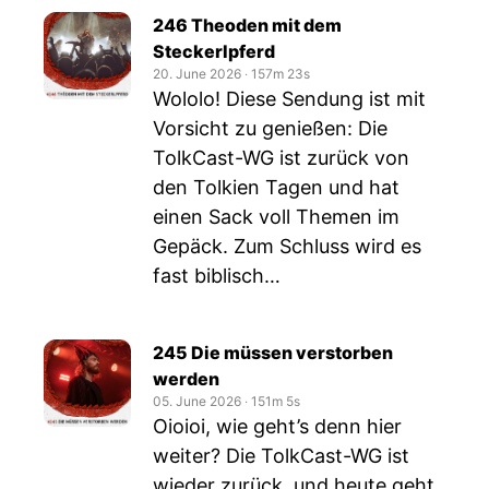
246 Theoden mit dem
Steckerlpferd
20. June 2026
‧
157m 23s
Wololo! Diese Sendung ist mit
Vorsicht zu genießen: Die
TolkCast-WG ist zurück von
den Tolkien Tagen und hat
einen Sack voll Themen im
Gepäck. Zum Schluss wird es
fast biblisch…
245 Die müssen verstorben
werden
05. June 2026
‧
151m 5s
Oioioi, wie geht’s denn hier
weiter? Die TolkCast-WG ist
wieder zurück, und heute geht