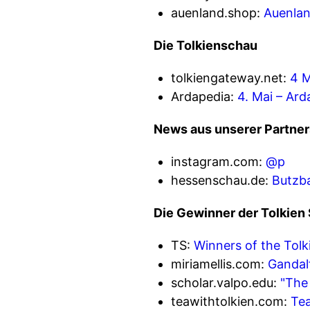
auenland.shop:
Auenlan
Die Tolkienschau
tolkiengateway.net:
4 
Ardapedia:
4. Mai – Ard
News aus unserer Partner
instagram.com:
@p
hessenschau.de:
Butzba
Die Gewinner der Tolkien
TS:
Winners of the Tol
miriamellis.com:
Gandalf
scholar.valpo.edu:
"The
teawithtolkien.com:
Tea