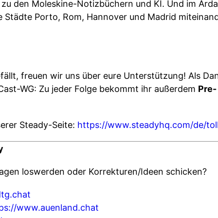
p zu den Moleskine-Notizbüchern und KI. Und im Arda
ie Städte Porto, Rom, Hannover und Madrid miteinand
llt, freuen wir uns über eure Unterstützung! Als Dank
Cast-WG: Zu jeder Folge bekommt ihr außerdem
Pre-
nserer Steady-Seite:
https://www.steadyhq.com/de/tol
y
Fragen loswerden oder Korrekturen/Ideen schicken?
dtg.chat
ps://www.auenland.chat