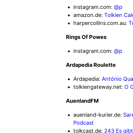
instagram.com:
@p
amazon.de:
Tolkien Cal
harpercollins.com.au:
T
Rings Of Powes
instagram.com:
@p
Ardapedia Roulette
Ardapedia:
António Qua
tolkiengateway.net:
O 
AuenlandFM
auenland-kurier.de:
Sar
Podcast
tolkcast.de:
243 Es gib