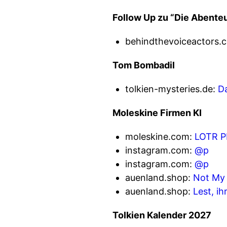
Follow Up zu “Die Abente
behindthevoiceactors.
Tom Bombadil
tolkien-mysteries.de:
Da
Moleskine Firmen KI
moleskine.com:
LOTR P
instagram.com:
@p
instagram.com:
@p
auenland.shop:
Not My 
auenland.shop:
Lest, i
Tolkien Kalender 2027