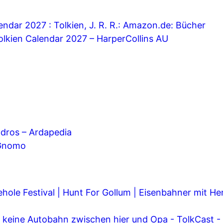
endar 2027 : Tolkien, J. R. R.: Amazon.de: Bücher
olkien Calendar 2027 – HarperCollins AU
dros – Ardapedia
Gnomo
ehole Festival | Hunt For Gollum | Eisenbahner mit Her
t keine Autobahn zwischen hier und Opa - TolkCast -