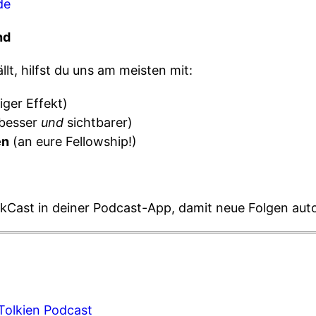
de
nd
lt, hilfst du uns am meisten mit:
siger Effekt)
besser
und
sichtbarer)
en
(an eure Fellowship!)
lkCast in deiner Podcast-App, damit neue Folgen aut
Tolkien Podcast