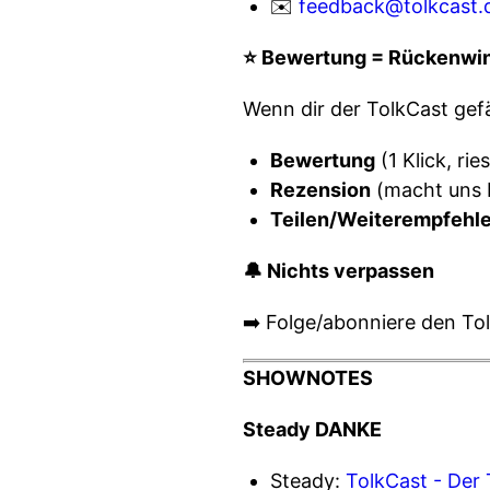
✉️
feedback@tolkcast.
⭐️ Bewertung = Rückenwi
Wenn dir der TolkCast gefäl
Bewertung
(1 Klick, rie
Rezension
(macht uns 
Teilen/Weiterempfehl
🔔 Nichts verpassen
➡️ Folge/abonniere den To
SHOWNOTES
Steady DANKE
Steady:
TolkCast - Der 