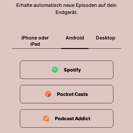
00:02:18: Das heißt nein.
Erhalte automatisch neue Episoden auf dein
Endgerät.
00:02:22: Christian?
00:02:26: Wahrscheinlich nicht nein.
iPhone oder
Android
Desktop
00:02:28: Okay und zuletzt Dimo.
iPad
00:02:31: Wenn zwei Nein sagen muss einer ja
sagen aber mit einem großen Moralverlust
Spotify
00:02:38: Okay.
00:02:41: Ja, dann würde ich tatsächlich mal zur
ersten Frage kommen die ich so vorbereitet
Pocket Casts
habe.
00:02:46: Nämlich Isildur.
Podcast Addict
00:02:47: also im Film wird es ja anders