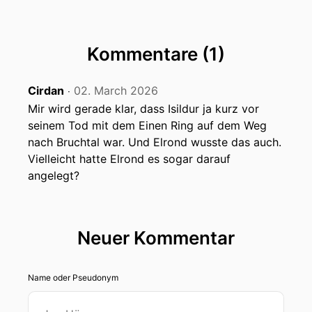
00:00:41: Du bist begeisterter Tolkien-Fan seit
den Neunzehntachtigern und Liebhaber der
ersten Hundertseiten des Herrn Der Ringe
Buches.
Kommentare (1)
00:00:51: Außerdem bist du Autor des Buches
Cirdan
02. March 2026
‧
Pauschal Reise nach Mittelerde, und du warst
Mir wird gerade klar, dass Isildur ja kurz vor
lange Jahre Leiter des Tolkien-Stammtischs
seinem Tod mit dem Einen Ring auf dem Weg
Hannover.
nach Bruchtal war. Und Elrond wusste das auch.
Vielleicht hatte Elrond es sogar darauf
00:01:00: Willkommen und danke dass du da
angelegt?
bist!
00:01:05: Als nächstes dann ein herzliches
willkommen an Christian Weichmann.
Neuer Kommentar
00:01:09: Du warst schon mehrfach hier als Gast
Eigene in einigen anderen Formaten bist
Name oder Pseudonym
begnadeter Tolkien Quiz-Autor.