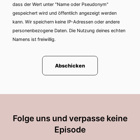
noch als passives Mitglied dabei.
dass der Wert unter "Name oder Pseudonym"
gespeichert wird und öffentlich angezeigt werden
00:01:55: Auch dir vielen Dank für die Annahme
kann. Wir speichern keine IP-Adressen oder andere
der Einladung.
personenbezogene Daten. Die Nutzung deines echten
00:01:59: Hallo freu mich dabei zu sein.
Namens ist freiwillig.
00:02:02: okay Wenn das Thema ist Zulass,
dann starten wir wie üblich mit der Frage Ja
oder Nein.
Abschicken
00:02:09: Also hätte der Ring eher zerstört
werden können?
00:02:13: Was meint ihr dazu?
00:02:15: Erst mal Uli!
Folge uns und verpasse keine
00:02:16: Ich würde sagen ne keine Chance.
Episode