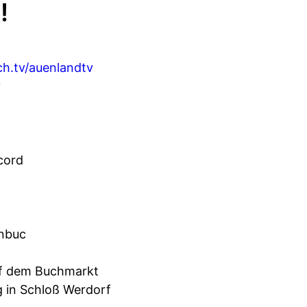
!
ch.tv/auenlandtv
y
cord
enbuc
auf dem Buchmarkt
g in Schloß Werdorf