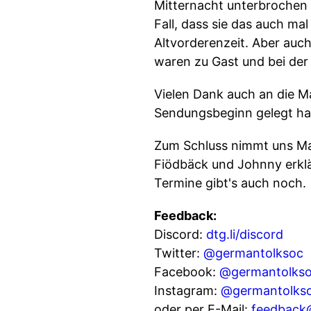
Mitternacht unterbrochen 
Fall, dass sie das auch ma
Altvorderenzeit. Aber auch
waren zu Gast und bei de
Vielen Dank auch an die M
Sendungsbeginn gelegt hab
Zum Schluss nimmt uns Mar
Fiödbäck und Johnny erklä
Termine gibt's auch noch.
Feedback:
Discord:
dtg.li/discord
Twitter:
@germantolksoc
Facebook:
@germantolks
Instagram:
@germantolks
oder per E-Mail:
feedback@