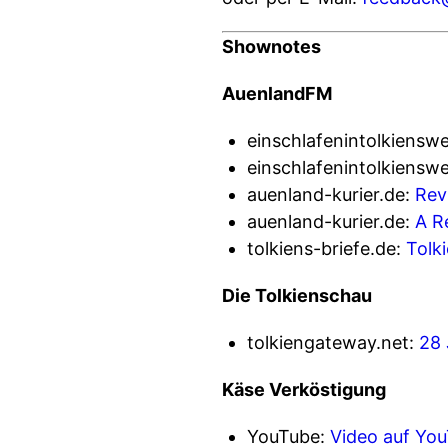
Shownotes
AuenlandFM
einschlafenintolkienswe
einschlafenintolkienswe
auenland-kurier.de:
Rev
auenland-kurier.de:
A R
tolkiens-briefe.de:
Tolki
Die Tolkienschau
tolkiengateway.net:
28 
Käse Verköstigung
YouTube:
Video auf Yo