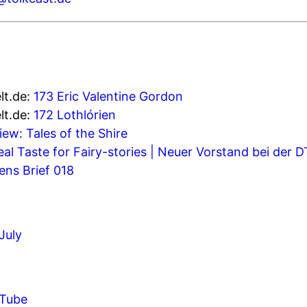
lt.de:
173 Eric Valentine Gordon
lt.de:
172 Lothlórien
iew: Tales of the Shire
eal Taste for Fairy-stories | Neuer Vorstand bei der 
ens Brief 018
July
uTube