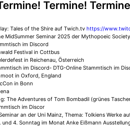
Termine! Termine! Termine
lay: Tales of the Shire auf Twich.tv
https://www.twit
line MidSummer Seminar 2025 der Mythopoeic Societ
ammtisch im Discord
nwald Festival in Cottbus
elerdefest in Reichenau, Österreich
ammtisch im Discord- DTG-Online Stammtisch im Dis
onmoot in Oxford, England
gicCon in Bonn
Jena
ung: The Adventures of Tom Bombadil (grünes Tasch
ammtisch im Discor
ien Seminar an der Uni Mainz, Thema: Tolkiens Werke 
2. und 4. Sonntag im Monat Anke Eißmann Ausstellun