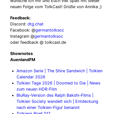
wünsche ich mir und Euch viel Spaß mit dieser
neuen Folge vom TolkCast! Grüße von Annika ;)
Feedback:
Discord:
dtg.chat
Facebook: @
germantolksoc
Instagram @
germantolksoc
oder feedback @ tolkcast.de
Shownotes
AuenlandFM
Amazon Serie | The Shire Sandwich | Tolkien
Calendar 2026
Tolkien Tage 2026 | Doomed to Die | News
zum neuen HDR-Film
BluRay-Version des Ralph Bakshi-Films |
Tolkien Society wandelt sich | Entdeckung
nach einer Tolkien-Figur benannt
Tolkiens Brief 017